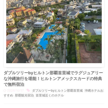
ダブルツリーbyヒルトン那覇首里城でラグジュアリー
な沖縄旅行を堪能！ヒルトンアメックスカードの特典
で無料宿泊
2024/10/17
ダブルツリーbyヒルトン那覇首里城
,
沖縄ホテルお
すすめ
,
那覇観光宿泊
,
首里城近くのホテル