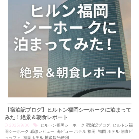
【宿泊記ブログ】ヒルトン福岡シーホークに泊まって
みた！絶景＆朝食レポート
2025/9/30
ヒルトン福岡シーホーク 宿泊記ブログ
,
ヒルトン福
岡シーホーク 感想レビュー
,
海ビュー ホテル 福岡
,
福岡 ホテル 朝食ビ
ュッフェ
,
福岡ホテル 博多観光便利