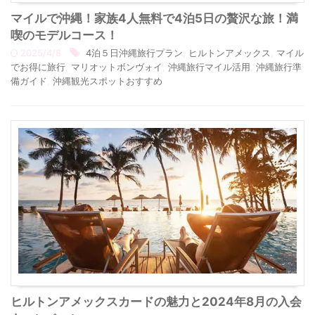
マイルで沖縄！家族4人無料で4泊5日の贅沢な旅！満
喫のモデルコース！
2025/4/8
4泊５日沖縄旅行プラン
,
ヒルトンアメックス
,
マイル
でお得に旅行
,
マリオットボンヴォイ
,
沖縄旅行マイル活用
,
沖縄旅行準
備ガイド
,
沖縄観光スポットおすすめ
ヒルトンアメックスカードの魅力と2024年8月の入会