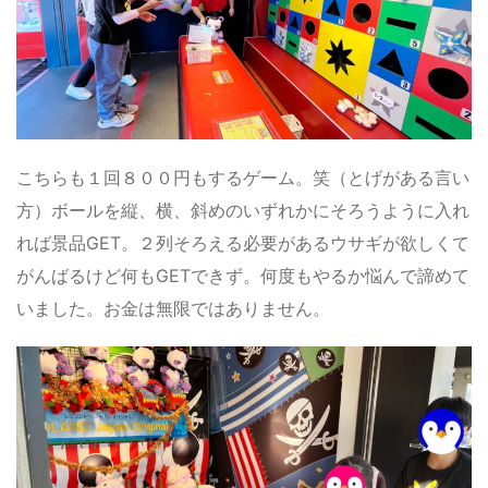
こちらも１回８００円もするゲーム。笑（とげがある言い
方）ボールを縦、横、斜めのいずれかにそろうように入れ
れば景品GET。２列そろえる必要があるウサギが欲しくて
がんばるけど何もGETできず。何度もやるか悩んで諦めて
いました。お金は無限ではありません。